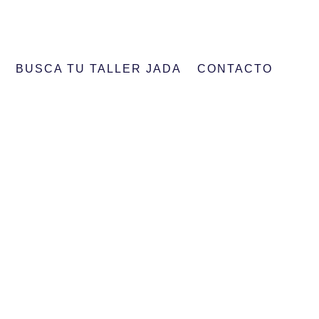
IANZA MÁS PRÓXIMO ENTRE NUESTROS TALLERES
BUSCA TU TALLER JADA
CONTACTO