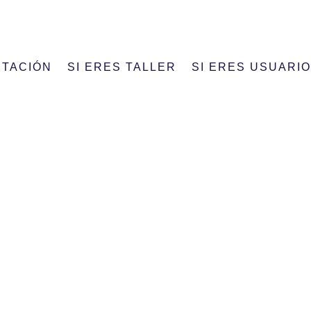
ENCUENTRA TU TALLER DE CONF
TACIÓN
SI ERES TALLER
SI ERES USUARIO